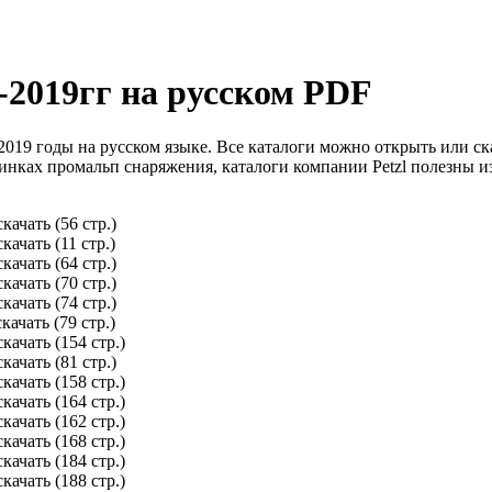
-2019гг на русском PDF
 2019 годы на русском языке. Все каталоги можно открыть или ск
винках промальп снаряжения, каталоги компании Petzl полезны
качать (56 стр.)
ачать (11 стр.)
качать (64 стр.)
качать (70 стр.)
качать (74 стр.)
ачать (79 стр.)
качать (154 стр.)
качать (81 стр.)
качать (158 стр.)
качать (164 стр.)
качать (162 стр.)
качать (168 стр.)
качать (184 стр.)
качать (188 стр.)