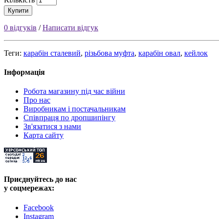
Купити
0 відгуків
/
Написати відгук
Теги:
карабін сталевий
,
різьбова муфта
,
карабін овал
,
кейлок
Інформація
Робота магазину під час війни
Про нас
Виробникам і постачальникам
Співпраця по дропшипінгу
Зв'язатися з нами
Карта сайту
Приєднуйтесь до нас
у соцмережах:
Facebook
Instagram