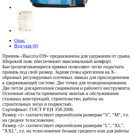
Опис
Відгуків (0)
Привязь «Высота 039» предназначена для удержания от срыва.
Широкий пояс обеспечивает максимальный комфорт.
Быстрозатягивающиеся пряжки позволяют легко подогнать
привязь под свой размер. Задняя точка крепления на Х-
образных регулируемых плечевых лямках для присоединения
к удерживающей системе. Две точки для позиционирования.
Две петли для крепления снаряжения и рабочего инструмента.
Основные области применения: монтаж и обслуживание
стальных конструкций, строительство, работы на
строительных лесах и подмостьях.
Сертификат: ГОСТ Р ЕН 358-2008.
Размер «1» соответствует европейским размерам "S", "M", т.е.
на среднее телосложение.
Размер «2» соответствует европейским размерам "L", "XL",
"XXL", т.е. на телосложение больше среднего или для работы