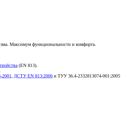
зма. Максимум функциональности и комфорта.
стройства
(EN 813).
.
-2001
,
ДСТУ EN 813:2006
и ТУУ 36.4-2332813074-001:2005