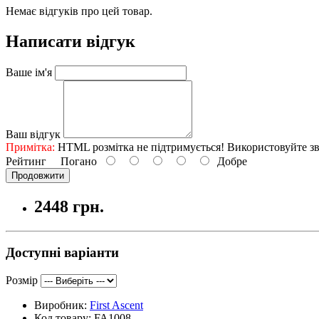
Немає відгуків про цей товар.
Написати відгук
Ваше ім'я
Ваш відгук
Примітка:
HTML розмітка не підтримується! Використовуйте зв
Рейтинг
Погано
Добре
Продовжити
2448 грн.
Доступні варіанти
Розмір
Виробник:
First Ascent
Код товару:
FA1008