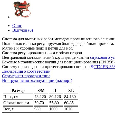
Опис
Відгуків (0)
Система для высотных работ методом промышленного альпини
Полностью и легко регулируемая благодаря двойным пряжкам.
Мягкие и удобные пояс и петли для ног.
Система регулирования пояса с обеих сторон.
Центральный металлический коуш для фиксации
спускового у
Боковые металлические коуши для позиционирования (EN 358)
Систему произведено и протестировано согласно
ДСТУ EN 358
Декларация о соответствии
Сертификат проверки типа
Инструкция по эксплуатации (паспорт)
Размер
S/M
L
XL
Пояс, см
78-120
80-126
84-130
Обхват ног, см
50-70
55-80
60-85
Вес, г
980
1000
1020